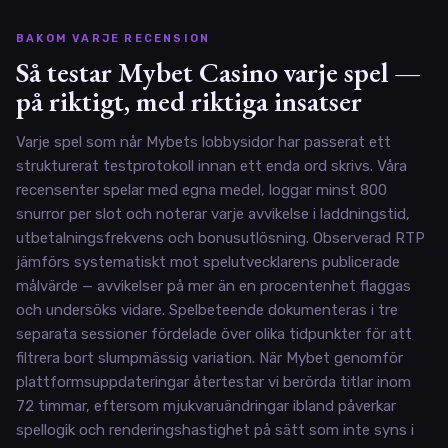
BAKOM VARJE RECENSION
Så testar Mybet Casino varje spel —
på riktigt, med riktiga insatser
Varje spel som når Mybets lobbysidor har passerat ett
strukturerat testprotokoll innan ett enda ord skrivs. Våra
recensenter spelar med egna medel, loggar minst 800
snurror per slot och noterar varje avvikelse i laddningstid,
utbetalningsfrekvens och bonusutlösning. Observerad RTP
jämförs systematiskt mot spelutvecklarens publicerade
målvärde — avvikelser på mer än en procentenhet flaggas
och undersöks vidare. Spelbeteende dokumenteras i tre
separata sessioner fördelade över olika tidpunkter för att
filtrera bort slumpmässig variation. När Mybet genomför
plattformsuppdateringar återtestar vi berörda titlar inom
72 timmar, eftersom mjukvaruändringar ibland påverkar
spellogik och renderings­hastighet på sätt som inte syns i