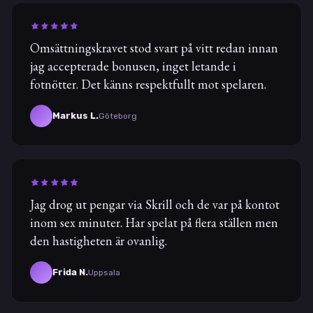
Omsättningskravet stod svart på vitt redan innan
jag accepterade bonusen, inget letande i
fotnötter. Det känns respektfullt mot spelaren.
Markus L.
Göteborg
Jag drog ut pengar via Skrill och de var på kontot
inom sex minuter. Har spelat på flera ställen men
den hastigheten är ovanlig.
Frida N.
Uppsala