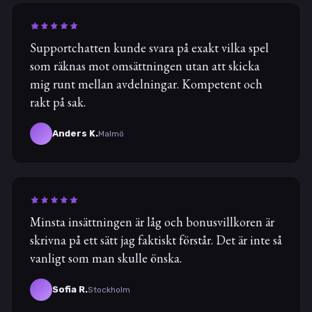
Supportchatten kunde svara på exakt vilka spel
som räknas mot omsättningen utan att skicka
mig runt mellan avdelningar. Kompetent och
rakt på sak.
Anders K.
Malmö
Minsta insättningen är låg och bonusvillkoren är
skrivna på ett sätt jag faktiskt förstår. Det är inte så
vanligt som man skulle önska.
Sofia R.
Stockholm