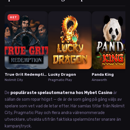
HET
True Grit Redemption
Lucky Dragon
Panda King
Nolimit City
Pragmatic Play
Ainsworth
De
populäraste spelautomaterna hos Mybet Casino
är
sällan de som ropar högst — de är de som gång på gång väljs av
spelare som vet vad de letar efter. Här samlas titlar från Nolimit
City, Pragmatic Play och flera andra välrenommerade
utvecklare, utvalda utifrån faktiska spelarmönster snarare än
kampanjtryck.