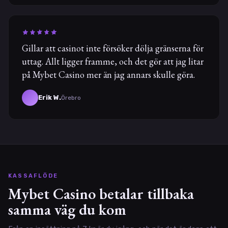
Gillar att casinot inte försöker dölja gränserna för
uttag. Allt ligger framme, och det gör att jag litar
på Mybet Casino mer än jag annars skulle göra.
Erik W.
Örebro
KASSAFLÖDE
Mybet Casino betalar tillbaka
samma väg du kom