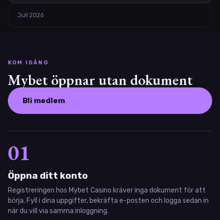
Juli 2026
KOM IGÅNG
Mybet öppnar utan dokument
Bli medlem
01
Öppna ditt konto
Registreringen hos Mybet Casino kräver inga dokument för att
börja. Fyll i dina uppgifter, bekräfta e-posten och logga sedan in
när du vill via samma inloggning.