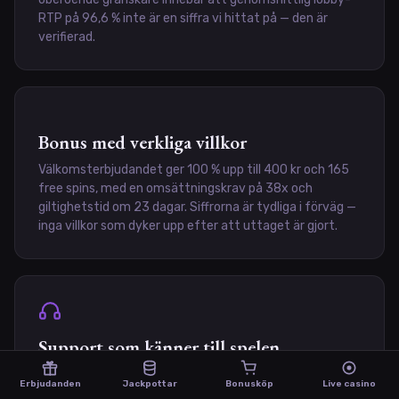
RTP på 96,6 % inte är en siffra vi hittat på — den är
verifierad.
Bonus med verkliga villkor
Välkomsterbjudandet ger 100 % upp till 400 kr och 165
free spins, med en omsättningskrav på 38x och
giltighetstid om 23 dagar. Siffrorna är tydliga i förväg —
inga villkor som dyker upp efter att uttaget är gjort.
Support som känner till spelen
Mybet Casinos support hanterar frågor med den
Erbjudanden
Jackpottar
Bonusköp
Live casino
precision du förväntar dig av en plats med 7 033 spel