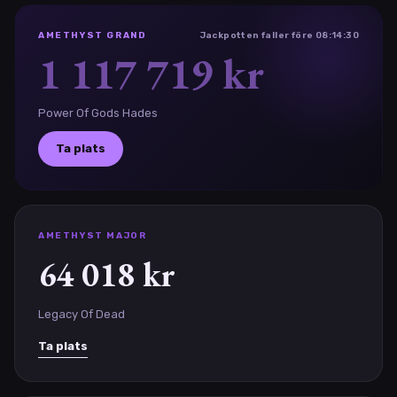
AMETHYST GRAND
Jackpotten faller före 08:14:30
1 117 719 kr
Power Of Gods Hades
Ta plats
AMETHYST MAJOR
64 018 kr
Legacy Of Dead
Ta plats