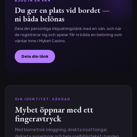
BJUD IN EN VÄN
Du ger en plats vid bordet —
ni båda belönas
Dela din personliga inbjudningslänk med en vän, och när
de registrerar sig och spelar får ni båda en belöning som
väntar inne i Mybet Casino.
Dela din länk
DIN IDENTITET, SÄKRAD
Mybet öppnar med ett
fingeravtryck
Med biometrisk inloggning, direkta insättningar,
diskreta aviseringar och hela spelbiblioteket i handen