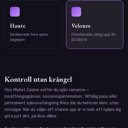
Haute
Velours
Dedikerade free spins
Prioriterade uttag upp till
dagligen
23 000 kr
Kontroll utan krångel
Hos Mybet Casino sätter du själv ramarna —
insättningsgränser, sessionspåminnelser, tillfällig paus eller
permanent självavstängning finns där du behöver dem, utan
omvägar. När du väljer att stanna upp är vi redo att hjälpa dig
göra just det, på dina villkor.