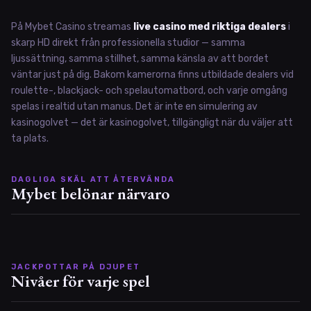
På Mybet Casino streamas
live casino med riktiga dealers
i
skarp HD direkt från professionella studior — samma
ljussättning, samma stillhet, samma känsla av att bordet
väntar just på dig. Bakom kamerorna finns utbildade dealers vid
roulette-, blackjack- och spelautomatbord, och varje omgång
spelas i realtid utan manus. Det är inte en simulering av
kasinogolvet — det är kasinogolvet, tillgängligt när du väljer att
ta plats.
DAGLIGA SKÄL ATT ÅTERVÄNDA
Mybet belönar närvaro
JACKPOTTAR PÅ DJUPET
Nivåer för varje spel