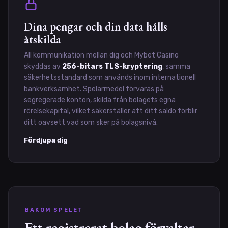
Dina pengar och din data hålls
åtskilda
All kommunikation mellan dig och Mybet Casino
skyddas av
256-bitars TLS-kryptering
, samma
säkerhetsstandard som används inom internationell
bankverksamhet. Spelarmedel förvaras på
segregerade konton, skilda från bolagets egna
rörelsekapital, vilket säkerställer att ditt saldo förblir
ditt oavsett vad som sker på bolagsnivå.
Fördjupa dig
BAKOM SPELET
Ett registrerat bolag förvaltar