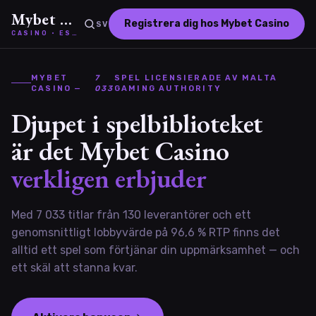
Mybet Casino
Registrera dig hos Mybet Casino
SV
CASINO · EST 2014
MYBET
7
SPEL LICENSIERADE AV MALTA
CASINO —
033
GAMING AUTHORITY
Djupet i spelbiblioteket
är det Mybet Casino
verkligen erbjuder
Med 7 033 titlar från 130 leverantörer och ett
genomsnittligt lobbyvärde på 96,6 % RTP finns det
alltid ett spel som förtjänar din uppmärksamhet — och
ett skäl att stanna kvar.